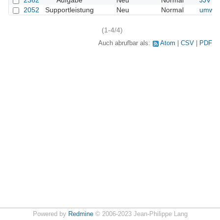
2362
Aufgabe
Neu
Normal
JJV / 
2052
Supportleistung
Neu
Normal
umwel
(1-4/4)
Auch abrufbar als:
Atom
CSV
PDF
Powered by
Redmine
© 2006-2023 Jean-Philippe Lang