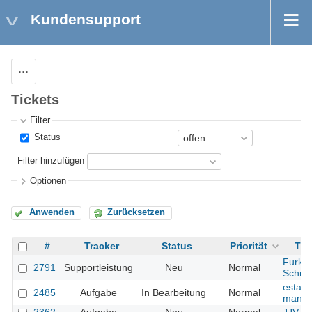
Kundensupport
Aktionen
Tickets
Filter
Status
Filter hinzufügen
Optionen
Anwenden
Zurücksetzen
#
Tracker
Status
Priorität
Th
Furker
2791
Supportleistung
Neu
Normal
Schne
estate
2485
Aufgabe
In Bearbeitung
Normal
manag