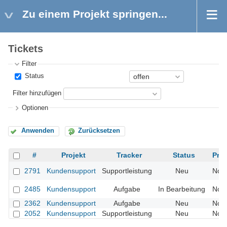
Zu einem Projekt springen...
Tickets
Filter
Status
Filter hinzufügen
Optionen
Anwenden
Zurücksetzen
#
Projekt
Tracker
Status
Prio
2791
Kundensupport
Supportleistung
Neu
Nor
2485
Kundensupport
Aufgabe
In Bearbeitung
Nor
2362
Kundensupport
Aufgabe
Neu
Nor
2052
Kundensupport
Supportleistung
Neu
Nor