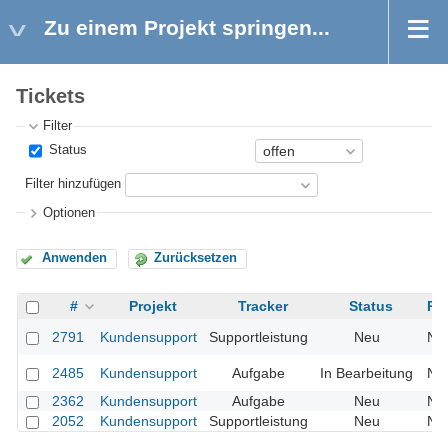
Zu einem Projekt springen...
Tickets
Filter
Status
Filter hinzufügen
Optionen
Anwenden
Zurücksetzen
#
Projekt
Tracker
Status
Pri
2791
Kundensupport
Supportleistung
Neu
No
2485
Kundensupport
Aufgabe
In Bearbeitung
No
2362
Kundensupport
Aufgabe
Neu
No
2052
Kundensupport
Supportleistung
Neu
No