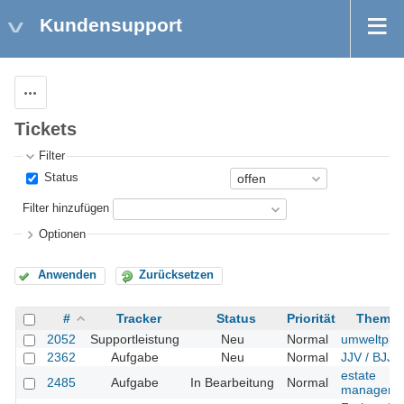
Kundensupport
Aktionen
Tickets
Filter
Status
Filter hinzufügen
Optionen
Anwenden
Zurücksetzen
#
Tracker
Status
Priorität
Thema
2052
Supportleistung
Neu
Normal
umweltpla
2362
Aufgabe
Neu
Normal
JJV / BJJV
estate
2485
Aufgabe
In Bearbeitung
Normal
manager