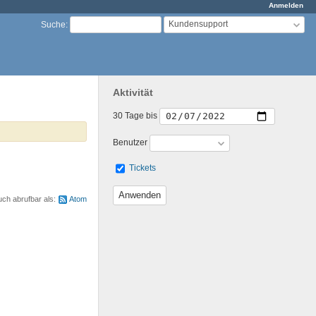
Anmelden
Kundensupport
Suche
:
Aktivität
30 Tage bis
Benutzer
Tickets
uch abrufbar als:
Atom