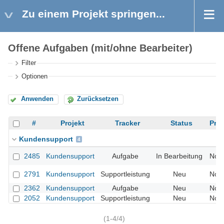
Zu einem Projekt springen...
Offene Aufgaben (mit/ohne Bearbeiter)
Filter
Optionen
Anwenden
Zurücksetzen
#
Projekt
Tracker
Status
Prio
Kundensupport
4
2485
Kundensupport
Aufgabe
In Bearbeitung
Nor
2791
Kundensupport
Supportleistung
Neu
Nor
2362
Kundensupport
Aufgabe
Neu
Nor
2052
Kundensupport
Supportleistung
Neu
Nor
(1-4/4)