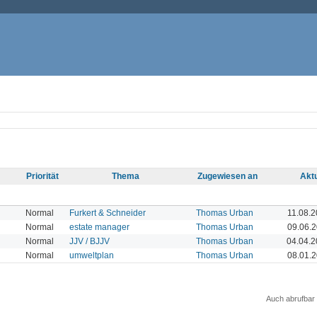
Priorität
Thema
Zugewiesen an
Aktu
Normal
Furkert & Schneider
Thomas Urban
11.08.2
Normal
estate manager
Thomas Urban
09.06.2
Normal
JJV / BJJV
Thomas Urban
04.04.2
Normal
umweltplan
Thomas Urban
08.01.2
Auch abrufbar 