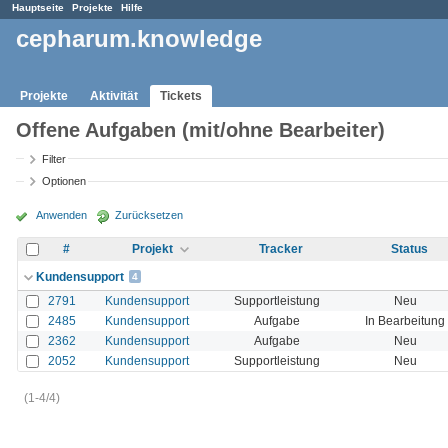
Hauptseite
Projekte
Hilfe
cepharum.knowledge
Projekte
Aktivität
Tickets
Offene Aufgaben (mit/ohne Bearbeiter)
Filter
Optionen
Anwenden
Zurücksetzen
#
Projekt
Tracker
Status
Kundensupport
4
2791
Kundensupport
Supportleistung
Neu
2485
Kundensupport
Aufgabe
In Bearbeitung
2362
Kundensupport
Aufgabe
Neu
2052
Kundensupport
Supportleistung
Neu
(1-4/4)